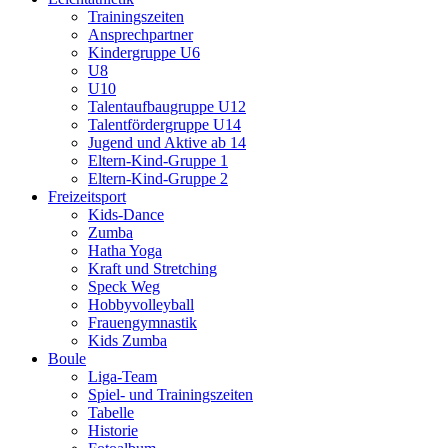
Trainingszeiten
Ansprechpartner
Kindergruppe U6
U8
U10
Talentaufbaugruppe U12
Talentfördergruppe U14
Jugend und Aktive ab 14
Eltern-Kind-Gruppe 1
Eltern-Kind-Gruppe 2
Freizeitsport
Kids-Dance
Zumba
Hatha Yoga
Kraft und Stretching
Speck Weg
Hobbyvolleyball
Frauengymnastik
Kids Zumba
Boule
Liga-Team
Spiel- und Trainingszeiten
Tabelle
Historie