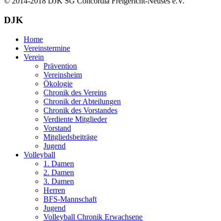
© 2014-2018
DJK SG Concordia Freigericht-Neuses e.V.
DJK
Home
Vereinstermine
Verein
Prävention
Vereinsheim
Ökologie
Chronik des Vereins
Chronik der Abteilungen
Chronik des Vorstandes
Verdiente Mitglieder
Vorstand
Mitgliedsbeiträge
Jugend
Volleyball
1. Damen
2. Damen
3. Damen
Herren
BFS-Mannschaft
Jugend
Volleyball Chronik Erwachsene