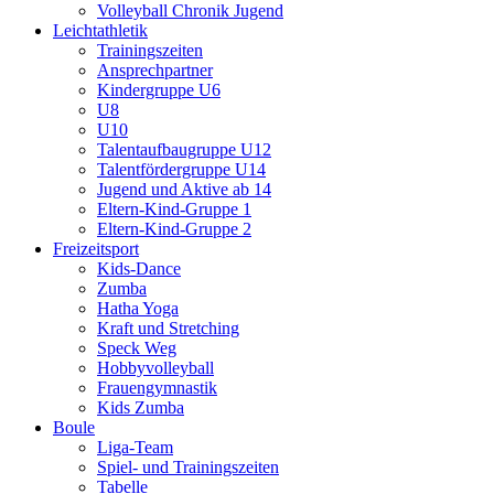
Volleyball Chronik Jugend
Leichtathletik
Trainingszeiten
Ansprechpartner
Kindergruppe U6
U8
U10
Talentaufbaugruppe U12
Talentfördergruppe U14
Jugend und Aktive ab 14
Eltern-Kind-Gruppe 1
Eltern-Kind-Gruppe 2
Freizeitsport
Kids-Dance
Zumba
Hatha Yoga
Kraft und Stretching
Speck Weg
Hobbyvolleyball
Frauengymnastik
Kids Zumba
Boule
Liga-Team
Spiel- und Trainingszeiten
Tabelle