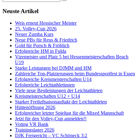
Neuste Artikel
Weis erneut Hessischer Meister
25. Volley-Cup 2026
Neuer Zumba Kurs
Neue PBs für Reus & Friedrich
Gold für Porsch & Fröhlich
Erfolgreiche HM in Fulda
Vizemeister und Platz 5 bei Hessenmeisterschaften Beach
U19
Starke Leistungen bei DJMM und HM
Zahlreiche Top-Platzierungen beim Bundessportfest in Essen
Erfolgreiche Kreismeisterschaften U14
Erfolgreiche Leichtathletinnen
Viele neue Bestleistungen der Leichtathleten
Kreismeisterschaften U12 + U14
Starker Freiluftsaisonauftakt der Leichtathleten
Hüttenöffnung 2026
Erfolgreicher letzter Spieltag für die Mixed Mannschaft
Jetzt für den Volley-Cup anmelden!!
Voting VR Bank
Trainingslager 2026
DJK Freigericht – VC Schöneck 3:2