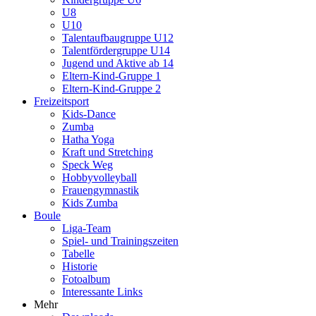
U8
U10
Talentaufbaugruppe U12
Talentfördergruppe U14
Jugend und Aktive ab 14
Eltern-Kind-Gruppe 1
Eltern-Kind-Gruppe 2
Freizeitsport
Kids-Dance
Zumba
Hatha Yoga
Kraft und Stretching
Speck Weg
Hobbyvolleyball
Frauengymnastik
Kids Zumba
Boule
Liga-Team
Spiel- und Trainingszeiten
Tabelle
Historie
Fotoalbum
Interessante Links
Mehr