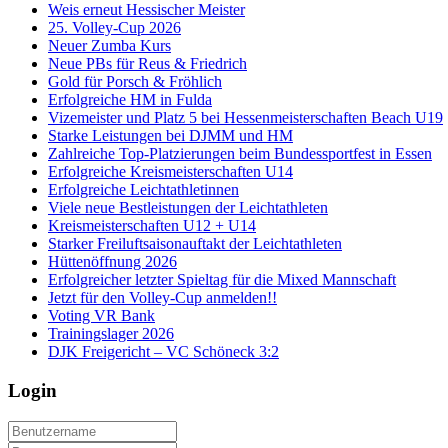
Weis erneut Hessischer Meister
25. Volley-Cup 2026
Neuer Zumba Kurs
Neue PBs für Reus & Friedrich
Gold für Porsch & Fröhlich
Erfolgreiche HM in Fulda
Vizemeister und Platz 5 bei Hessenmeisterschaften Beach U19
Starke Leistungen bei DJMM und HM
Zahlreiche Top-Platzierungen beim Bundessportfest in Essen
Erfolgreiche Kreismeisterschaften U14
Erfolgreiche Leichtathletinnen
Viele neue Bestleistungen der Leichtathleten
Kreismeisterschaften U12 + U14
Starker Freiluftsaisonauftakt der Leichtathleten
Hüttenöffnung 2026
Erfolgreicher letzter Spieltag für die Mixed Mannschaft
Jetzt für den Volley-Cup anmelden!!
Voting VR Bank
Trainingslager 2026
DJK Freigericht – VC Schöneck 3:2
Login