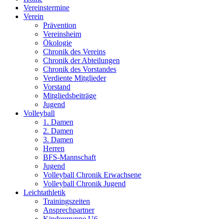
Vereinstermine
Verein
Prävention
Vereinsheim
Ökologie
Chronik des Vereins
Chronik der Abteilungen
Chronik des Vorstandes
Verdiente Mitglieder
Vorstand
Mitgliedsbeiträge
Jugend
Volleyball
1. Damen
2. Damen
3. Damen
Herren
BFS-Mannschaft
Jugend
Volleyball Chronik Erwachsene
Volleyball Chronik Jugend
Leichtathletik
Trainingszeiten
Ansprechpartner
Kindergruppe U6