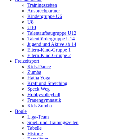
Trainingszeiten
Ansprechpartner
Kindergruppe U6
U8
U10
Talentaufbaugruppe U12
Talentfördergruppe U14
Jugend und Aktive ab 14
Eltern-Kind-Gruppe 1
Eltern-Kind-Gruppe 2
Freizeitsport
Kids-Dance
Zumba
Hatha Yoga
Kraft und Stretching
Speck Weg
Hobbyvolleyball
Frauengymnastik
Kids Zumba
Boule
Liga-Team
Spiel- und Trainingszeiten
Tabelle
Historie