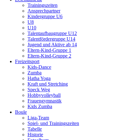
Trainingszeiten
Ansprechpartner
Kindergruppe U6
U8
U10
Talentaufbaugruppe U12
Talentfördergruppe U14
Jugend und Aktive ab 14
Eltern-Kind-Gruppe 1
Eltern-Kind-Gruppe 2
Freizeitsport
Kids-Dance
Zumba
Hatha Yoga
Kraft und Stretching
Speck Weg
Hobbyvolleyball
Frauengymnastik
Kids Zumba
Boule
Liga-Team
Spiel- und Trainingszeiten
Tabelle
Historie