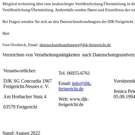
Mitglied rechtzeitig über eine beabsichtigte Veröffentlichung/Übermittlung in di
Veröffentlichung/Übermittlung. Andernfalls werden Daten und Einzelfotos des w
Bei Fragen wenden Sie sich an den Datenschutzbeauftragten der DJK Freigericht:
Herr
Uwe Overbeck,
Email :
datenschutzbeauftragter@djk-freigericht.de
Verzeichnis von Verarbeitungstätigkeiten nach Datenschutzgrundver
Verantwortlicher:
Tel. 06055-6761
DJK SG Concordia 1967
Vorsitzend
Email:
info@djk-
Freigericht-Neuses e. V.
freigericht.de
Jessica Pet
Am Horbacher Stutz 4
05.09.199
Web: www.djk-
freigericht.de
63579 Freigericht
Stand: August 2022