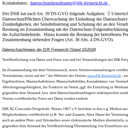
Kontaktdaten:
datenschutzbeauftragter@djk-freigericht.de
Der DSB hat nach Art. 39 DS-GVO folgende Aufgaben:  Unterrichtung
DatenschutzPflichten.Überwachung der Einhaltung der Datenschutzvor
Zuständigkeiten, der Sensibilisierung und Schulung der an den Verar
Beratung im Zusammenhang mit der Datenschutz-Folgenabschätzung n
die Aufsichtsbehörde. Hinzu kommt die Beratung der betroffenen P
Zusammenhang stehenden Fragen (Art. 38 Abs. 4 DS-GVO).
Datenschutzhinweis der DJK Freigericht (Stand 10/2018)
Veröffentlichung von Daten und Fotos von und bei Veranstaltungen der DJK Frei
Im Zusammenhang mit dem Vereinszweck, sowie Vereinsveranstaltungen veröffent
Vereinsheims, sowie auf der “ der Webseite des Vereins
www.djk-freigeicht.de
, un
Ergebnislisten, Mannschaftslisten, Mannschaftsbilder, Kontaktdaten von Vereinsfu
Abteilungszugehörigkeit, die Funktion im Verein, ggf. die Einteilung in Wettkam
gegenüber dem Vorstand, bzw. dem Datenschutzbeauftragten widersprochen werd
Vereins veröffentlichte Fotos uns Daten werden entfernt.
DJK SG Concordia Freigericht- Neuses 1967 e.V. berichtet in den o.g. Medien au
Mitgliederdaten veröffentlicht (z.B. Vor- und Zuname, Alter, Dauer der Vereinsz
auch an andere Print- und Telemedien sowie elektronische Medien übermitteln, so
gegenüber dem Vorstand der Veröffentlichung/Übermittelung von Einzelfotos sowi