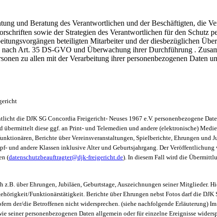
 und Beratung des Verantwortlichen und der Beschäftigten, die Verar
schriften sowie der Strategien des Verantwortlichen für den Schutz 
beitungsvorgängen beteiligten Mitarbeiter und der diesbezüglichen Üb
ach Art. 35 DS-GVO und Überwachung ihrer Durchführung . Zusammena
ersonen zu allen mit der Verarbeitung ihrer personenbezogenen Date
gericht
licht die DJK SG Concordia Freigericht- Neuses 1967 e.V. personenbezogene Date
d übermittelt diese ggf. an Print- und Telemedien und andere (elektronische) Medien
nktionären, Berichte über Vereinsveranstaltungen, Spielberichte, Ehrungen und Jub
pf- und andere Klassen inklusive Alter und Geburtsjahrgang. Der Veröffentlichung
en (
datenschutzbeauftragter@djk-freigericht.de
). In diesem Fall wird die Übermittl
ch z.B. über Ehrungen, Jubiläen, Geburtstage, Auszeichnungen seiner Mitglieder.
ugehörigkeit/Funktionärstätigkeit. Berichte über Ehrungen nebst Fotos darf die D
fern der/die Betroffenen nicht widersprechen. (siehe nachfolgende Erläuterung) Im
e seiner personenbezogenen Daten allgemein oder für einzelne Ereignisse widersp