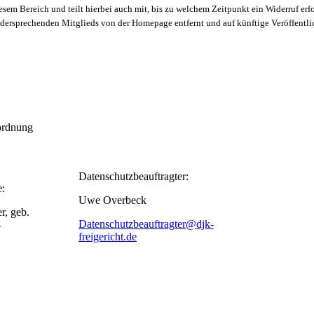
esem Bereich und teilt hierbei auch mit, bis zu welchem Zeitpunkt ein Widerruf erf
idersprechenden Mitglieds von der Homepage entfernt und auf künftige Veröffentl
ordnung
Datenschutzbeauftragter:
e:
Uwe Overbeck
er, geb.
Datenschutzbeauftragter@djk-
4
freigericht.de