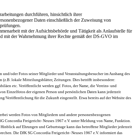
beitungen durchführen, hinsichtlich ihrer
personenbezogener Daten einschließlich der Zuweisung von
erprüfungen.
rbeit mit der Aufsichtsbehörde und Tätigkeit als Anlaufstelle für
n und mit der Wahrnehmung ihrer Rechte gemäß der DS-GVO im
n und/oder Fotos seiner Mitglieder und Veranstaltungsbesucher im Aushang des
 (z.B. lokale Mitteilungsblätter, Zeitungen. Dies betrifft insbesondere:
iläen etc. Veröffentlicht werden ggf. Fotos, der Name, die Vereins- und
 von Einzelfotos der eigenen Person und persönlichen Daten kann jederzeit
ung/Veröffentlichung für die Zukunft eingestellt. Etwa bereits auf der Website des
 Hierbei werden Fotos von Mitgliedern und andere personenbezogenen
JK SG Concordia Freigericht- Neuses 1967 e.V. unter Meldung von Name, Funktion.
 Hinblick auf Ehrungen und Geburtstage kann das betroffene Mitglieder jederzeit
rechen. Die DJK SG Concordia Freigericht- Neuses 1967 e.V. informiert das