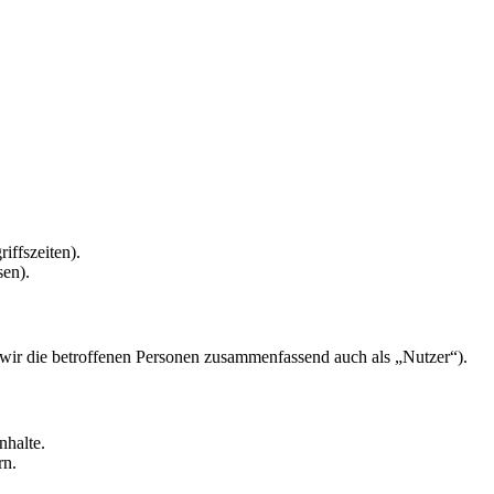
iffszeiten).
sen).
ir die betroffenen Personen zusammenfassend auch als „Nutzer“).
nhalte.
rn.