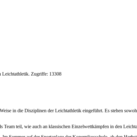
in
Leichtathletik
.
Zugriffe: 13308
eise in die Disziplinen der Leichtathletik eingeführt. Es stehen sowohl
 Team teil, wie auch an klassischen Einzelwettkämpfen in den Leichtat
. Im Sommer auf der Sportanlage der Kopernikusschule, ab den Herbstfe