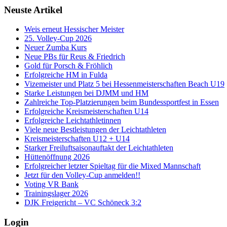
Neuste Artikel
Weis erneut Hessischer Meister
25. Volley-Cup 2026
Neuer Zumba Kurs
Neue PBs für Reus & Friedrich
Gold für Porsch & Fröhlich
Erfolgreiche HM in Fulda
Vizemeister und Platz 5 bei Hessenmeisterschaften Beach U19
Starke Leistungen bei DJMM und HM
Zahlreiche Top-Platzierungen beim Bundessportfest in Essen
Erfolgreiche Kreismeisterschaften U14
Erfolgreiche Leichtathletinnen
Viele neue Bestleistungen der Leichtathleten
Kreismeisterschaften U12 + U14
Starker Freiluftsaisonauftakt der Leichtathleten
Hüttenöffnung 2026
Erfolgreicher letzter Spieltag für die Mixed Mannschaft
Jetzt für den Volley-Cup anmelden!!
Voting VR Bank
Trainingslager 2026
DJK Freigericht – VC Schöneck 3:2
Login