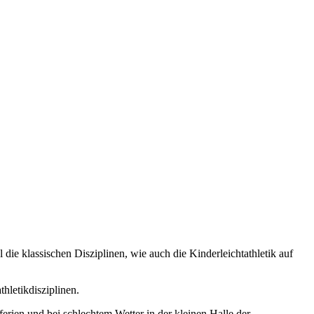
 die klassischen Disziplinen, wie auch die Kinderleichtathletik auf
hletikdisziplinen.
rien und bei schlechtem Wetter in der kleinen Halle der