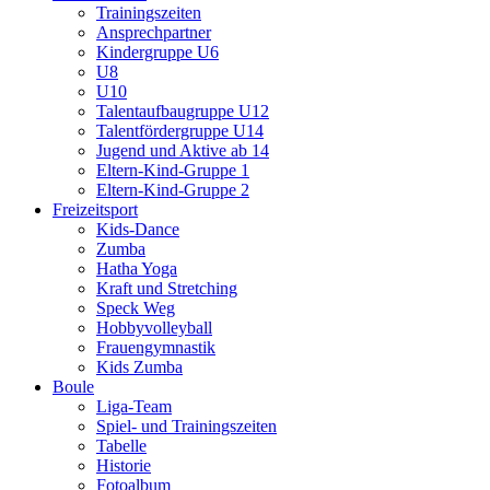
Trainingszeiten
Ansprechpartner
Kindergruppe U6
U8
U10
Talentaufbaugruppe U12
Talentfördergruppe U14
Jugend und Aktive ab 14
Eltern-Kind-Gruppe 1
Eltern-Kind-Gruppe 2
Freizeitsport
Kids-Dance
Zumba
Hatha Yoga
Kraft und Stretching
Speck Weg
Hobbyvolleyball
Frauengymnastik
Kids Zumba
Boule
Liga-Team
Spiel- und Trainingszeiten
Tabelle
Historie
Fotoalbum