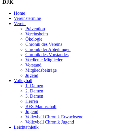
DJK
Home
Vereinstermine
Verein
Prävention
Vereinsheim
Ökologie
Chronik des Vereins
Chronik der Abteilungen
Chronik des Vorstandes
Verdiente Mitglieder
Vorstand
Mitgliedsbeiträge
Jugend
Volleyball
1. Damen
2. Damen
3. Damen
Herren
BFS-Mannschaft
Jugend
Volleyball Chronik Erwachsene
Volleyball Chronik Jugend
Leichtathletik