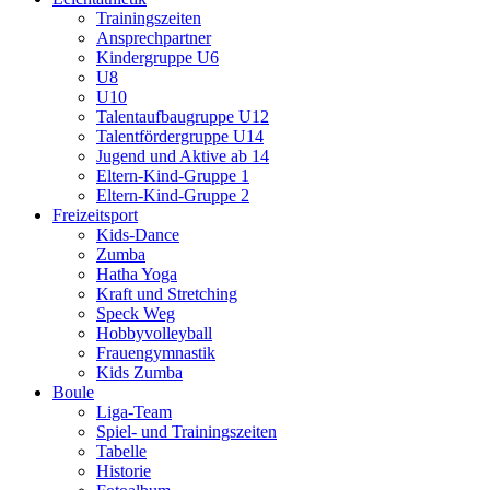
Trainingszeiten
Ansprechpartner
Kindergruppe U6
U8
U10
Talentaufbaugruppe U12
Talentfördergruppe U14
Jugend und Aktive ab 14
Eltern-Kind-Gruppe 1
Eltern-Kind-Gruppe 2
Freizeitsport
Kids-Dance
Zumba
Hatha Yoga
Kraft und Stretching
Speck Weg
Hobbyvolleyball
Frauengymnastik
Kids Zumba
Boule
Liga-Team
Spiel- und Trainingszeiten
Tabelle
Historie