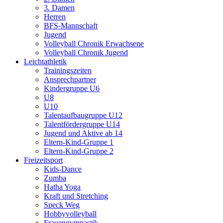
3. Damen
Herren
BFS-Mannschaft
Jugend
Volleyball Chronik Erwachsene
Volleyball Chronik Jugend
Leichtathletik
Trainingszeiten
Ansprechpartner
Kindergruppe U6
U8
U10
Talentaufbaugruppe U12
Talentfördergruppe U14
Jugend und Aktive ab 14
Eltern-Kind-Gruppe 1
Eltern-Kind-Gruppe 2
Freizeitsport
Kids-Dance
Zumba
Hatha Yoga
Kraft und Stretching
Speck Weg
Hobbyvolleyball
Frauengymnastik