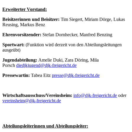
Erweiterter Vorstand:
Beisitzerinnen und Beisitzer:
Tim Siegert, Miriam Dörge, Lukas
Reusing, Markus Benz
Ehrenvorsitzender:
Stefan Dornhecker, Manfred Benzing
Sportwart:
(Funktion wird derzeit von den Abteilungsleitungen
ausgeübt)
Jugendabteilung:
Amelie Duki, Zara Döring, Mila
Porsch
diedjkjugend@djk-freigericht.de
Pressewartin:
Tabea Eitz
presse@djk-freigericht.de
Wirtschaftsausschuss/Vereinsheim:
info@djk-freigericht.de
oder
vereinsheim@djk-freigericht.de
Abteilungsleiterinnen und Abteilungsleiter: