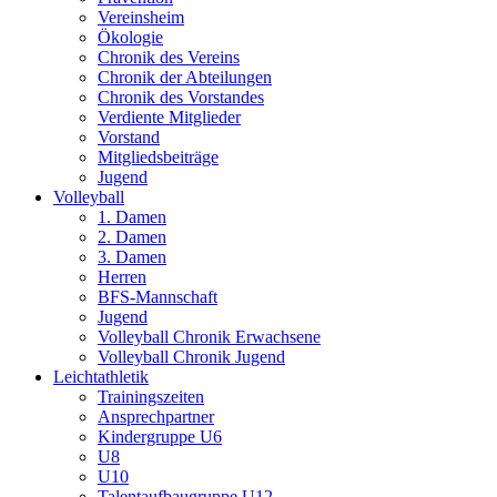
Vereinsheim
Ökologie
Chronik des Vereins
Chronik der Abteilungen
Chronik des Vorstandes
Verdiente Mitglieder
Vorstand
Mitgliedsbeiträge
Jugend
Volleyball
1. Damen
2. Damen
3. Damen
Herren
BFS-Mannschaft
Jugend
Volleyball Chronik Erwachsene
Volleyball Chronik Jugend
Leichtathletik
Trainingszeiten
Ansprechpartner
Kindergruppe U6
U8
U10
Talentaufbaugruppe U12