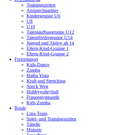
Trainingszeiten
Ansprechpartner
Kindergruppe U6
U8
U10
Talentaufbaugruppe U12
Talentfördergruppe U14
Jugend und Aktive ab 14
Eltern-Kind-Gruppe 1
Eltern-Kind-Gruppe 2
Freizeitsport
Kids-Dance
Zumba
Hatha Yoga
Kraft und Stretching
Speck Weg
Hobbyvolleyball
Frauengymnastik
Kids Zumba
Boule
Liga-Team
Spiel- und Trainingszeiten
Tabelle
Historie