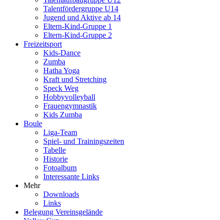
Talentfördergruppe U14
Jugend und Aktive ab 14
Eltern-Kind-Gruppe 1
Eltern-Kind-Gruppe 2
Freizeitsport
Kids-Dance
Zumba
Hatha Yoga
Kraft und Stretching
Speck Weg
Hobbyvolleyball
Frauengymnastik
Kids Zumba
Boule
Liga-Team
Spiel- und Trainingszeiten
Tabelle
Historie
Fotoalbum
Interessante Links
Mehr
Downloads
Links
Belegung Vereinsgelände