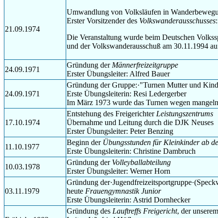
Umwandlung von Volksläufen in Wanderbeweg
Erster Vorsitzender des
Volkswanderausschusses
21.09.1974
Die Veranstaltung wurde beim Deutschen Volkss
und der Volkswanderausschuß am 30.11.1994 auf
Gründung der
Männerfreizeitgruppe
24.09.1971
Erster Übungsleiter: Alfred Bauer
Gründung der Gruppe:
·
"Turnen Mutter und Kin
24.09.1971
Erste Übungsleiterin: Resi Ledergerber
Im März 1973 wurde das Turnen wegen mangelnder
Entstehung des Freigerichter
Leistungszentrums
17.10.1974
Übernahme und Leitung durch die DJK Neuses
Erster Übungsleiter: Peter Benzing
Beginn der
Übungsstunden für Kleinkinder ab d
11.10.1977
Erste Übungsleiterin: Christine Dambruch
Gründung der
Volleyballabteilung
10.03.1978
Erster Übungsleiter: Werner Horn
Gründung der
·
Jugendfreizeitsportgruppe
·
(Speckw
03.11.1979
heute
Frauengymnastik Junior
Erste Übungsleiterin: Astrid Dornhecker
Gründung des
Lauftreffs Freigericht
, der unserem