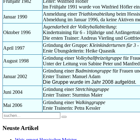
Frühjahr 1982
Leiter: Winfried Höfler
Im Frühjahr 1991 wurde von Winfried Höfler ein 
Anmeldung einer
Triathlonabteilung
beim Hessis
Januar 1990
Abmeldung im Januar 1996, da keine Aktiven meh
Jugendarbeit der Volleyballabteilung
:
Oktober 1996
Kindertraining für 6 - 10jährige und Anfängertrai
Die ersten Trainer: Andreas Vierling und Gottfrie
Gründung der Gruppe:
Kleinkinderturnen für 3 -
April 1997
Erste Übungsleiterin: Heike Quasnik
Gründung
·
einer
Volleyballfreizeitgruppe
für Frau
August 1998
Unter der Leitung von Sabine Peter und Manfre
Gründung einer
Badmintongruppe
für Frauen u
Januar 2002
Erster Trainer: Manuel Adam
Die Gruppe wurde im Jahr 2008 aufgelöst.
Gründung einer
Stretchinggruppe
Juni 2004
Erster Trainer: Sturmius Maier
Gründung einer
Walkinggruppe
Mai 2006
Erste Trainerin: Petra Kessler
Neuste Artikel
Weis erneut Hessischer Meister