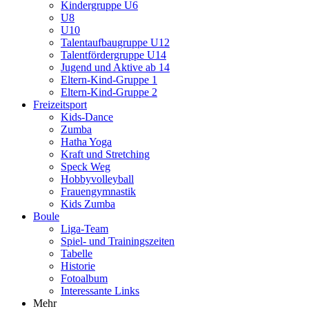
Kindergruppe U6
U8
U10
Talentaufbaugruppe U12
Talentfördergruppe U14
Jugend und Aktive ab 14
Eltern-Kind-Gruppe 1
Eltern-Kind-Gruppe 2
Freizeitsport
Kids-Dance
Zumba
Hatha Yoga
Kraft und Stretching
Speck Weg
Hobbyvolleyball
Frauengymnastik
Kids Zumba
Boule
Liga-Team
Spiel- und Trainingszeiten
Tabelle
Historie
Fotoalbum
Interessante Links
Mehr