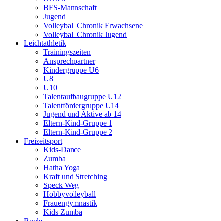
BFS-Mannschaft
Jugend
Volleyball Chronik Erwachsene
Volleyball Chronik Jugend
Leichtathletik
Trainingszeiten
Ansprechpartner
Kindergruppe U6
U8
U10
Talentaufbaugruppe U12
Talentfördergruppe U14
Jugend und Aktive ab 14
Eltern-Kind-Gruppe 1
Eltern-Kind-Gruppe 2
Freizeitsport
Kids-Dance
Zumba
Hatha Yoga
Kraft und Stretching
Speck Weg
Hobbyvolleyball
Frauengymnastik
Kids Zumba
Boule