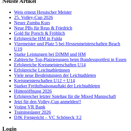
Neuste Artikel
Weis erneut Hessischer Meister
25. Volley-Cup 2026
Neuer Zumba Kurs
Neue PBs für Reus & Friedrich
Gold für Porsch & Fröhlich
Erfolgreiche HM in Fulda
Vizemeister und Platz 5 bei Hessenmeisterschaften Beach
U19
Starke Leistungen bei DJMM und HM
Zahlreiche Top-Platzierungen beim Bundessportfest in Essen
Erfolgreiche Kreismeisterschaften U14
Erfolgreiche Leichtathletinnen
Viele neue Bestleistungen der Leichtathleten
Kreismeisterschaften U12 + U14
Starker Freiluftsaisonauftakt der Leichtathleten
Hüttenöffnung 2026
Erfolgreicher letzter Spieltag für die Mixed Mannschaft
Jetzt für den Volley-Cup anmelden!!
Voting VR Bank
Trainingslager 2026
DJK Freigericht – VC Schöneck 3:2
Login