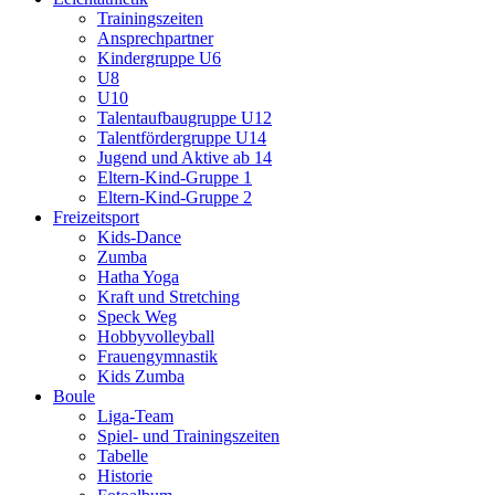
Trainingszeiten
Ansprechpartner
Kindergruppe U6
U8
U10
Talentaufbaugruppe U12
Talentfördergruppe U14
Jugend und Aktive ab 14
Eltern-Kind-Gruppe 1
Eltern-Kind-Gruppe 2
Freizeitsport
Kids-Dance
Zumba
Hatha Yoga
Kraft und Stretching
Speck Weg
Hobbyvolleyball
Frauengymnastik
Kids Zumba
Boule
Liga-Team
Spiel- und Trainingszeiten
Tabelle
Historie