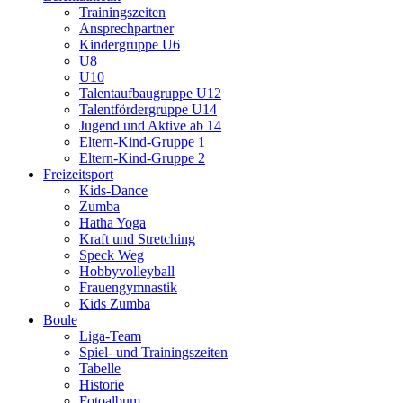
Trainingszeiten
Ansprechpartner
Kindergruppe U6
U8
U10
Talentaufbaugruppe U12
Talentfördergruppe U14
Jugend und Aktive ab 14
Eltern-Kind-Gruppe 1
Eltern-Kind-Gruppe 2
Freizeitsport
Kids-Dance
Zumba
Hatha Yoga
Kraft und Stretching
Speck Weg
Hobbyvolleyball
Frauengymnastik
Kids Zumba
Boule
Liga-Team
Spiel- und Trainingszeiten
Tabelle
Historie
Fotoalbum