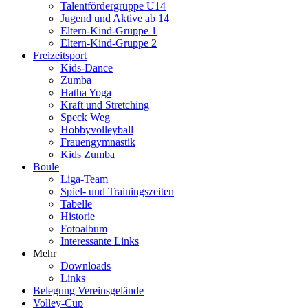
Talentfördergruppe U14
Jugend und Aktive ab 14
Eltern-Kind-Gruppe 1
Eltern-Kind-Gruppe 2
Freizeitsport
Kids-Dance
Zumba
Hatha Yoga
Kraft und Stretching
Speck Weg
Hobbyvolleyball
Frauengymnastik
Kids Zumba
Boule
Liga-Team
Spiel- und Trainingszeiten
Tabelle
Historie
Fotoalbum
Interessante Links
Mehr
Downloads
Links
Belegung Vereinsgelände
Volley-Cup