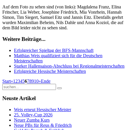
Auf dem Foto zu sehen sind (von links): Magdalena Franz, Elina
Fritscher, Lia Weber, Josephine Friedrich, Mia Vonrhein, Hannah
Simon, Tim Siegert, Samuel Eitz und Jannis Eitz. Ebenfalls geehrt
wurden Maximilian Beheim, Nils Dahle und Anna Koziol, die auf
dem Bild leider nicht zu sehen sind.
Weitere Beiträge...
Erfolgreicher Spieltag der BFS-Mannschaft
Matthias Weis qualifiziert sich für die Deutschen
Meisterschaften
Starker Hallensaison-Abschluss bei Regionalmeisterschaften
Erfolgreiche Hessische Meisterschaften
Start
«
1
2
3
4
5
6
7
8
9
10
»
Ende
Neuste Artikel
Weis erneut Hessischer Meister
25. Volley-Cup 2026
Neuer Zumba Kurs
Neue PBs für Reus & Friedrich