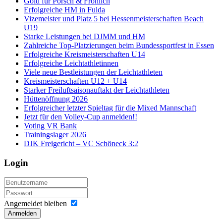
Gold für Porsch & Fröhlich
Erfolgreiche HM in Fulda
Vizemeister und Platz 5 bei Hessenmeisterschaften Beach
U19
Starke Leistungen bei DJMM und HM
Zahlreiche Top-Platzierungen beim Bundessportfest in Essen
Erfolgreiche Kreismeisterschaften U14
Erfolgreiche Leichtathletinnen
Viele neue Bestleistungen der Leichtathleten
Kreismeisterschaften U12 + U14
Starker Freiluftsaisonauftakt der Leichtathleten
Hüttenöffnung 2026
Erfolgreicher letzter Spieltag für die Mixed Mannschaft
Jetzt für den Volley-Cup anmelden!!
Voting VR Bank
Trainingslager 2026
DJK Freigericht – VC Schöneck 3:2
Login
Angemeldet bleiben
Anmelden