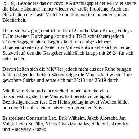
25:19). Besonders das druckvolle Aufschlagspiel der MKVler stellte
die Bischofsheimer immer wieder vor große Probleme. Auch am
Netz hatten die Gäste Vorteile und dominierten mit einer starken
Blockarbeit.
Der erste Satz ging deutlich mit 25:12 an die Main-Kinzig Volleys
II. Im zweiten Durchgang konnte die TS Bischofsheim jedoch
stärker dagegenhalten. Begünstigt durch einige kleinere
Ungenauigkeiten auf Seiten der Volleys entwickelte sich ein enger
Satzverlauf, den die Gastgeber schließlich knapp mit 26:24 für sich
entschieden.
Davon ließen sich die MKVler jedoch nicht aus der Ruhe bringen.
In den folgenden beiden Sätzen zeigte die Mannschaft wieder ihre
gewohnte Stärke und setzte sich mit 25:13 und 25:19 durch.
Mit diesem Sieg und einer weiterhin beeindruckenden
Saisonleistung steht die Mannschaft bereits vorzeitig als
Bezirksligameister fest. Der Heimspieltag in zwei Wochen bildet
nun den Abschluss einer äußerst erfolgreichen Saison.
Es spielten: Constantin Lex, Erik Wilhelm, Jakob Albrecht, Jan
Voigt, Levin Schäfer, Nikos Chatzizacharias, Sidney Liskowsky
und Vladyslav Ziuzko.