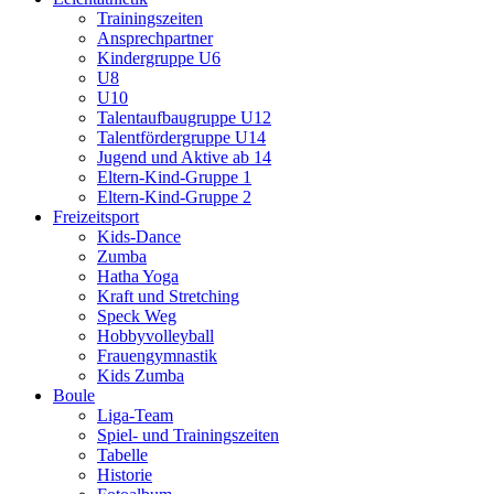
Trainingszeiten
Ansprechpartner
Kindergruppe U6
U8
U10
Talentaufbaugruppe U12
Talentfördergruppe U14
Jugend und Aktive ab 14
Eltern-Kind-Gruppe 1
Eltern-Kind-Gruppe 2
Freizeitsport
Kids-Dance
Zumba
Hatha Yoga
Kraft und Stretching
Speck Weg
Hobbyvolleyball
Frauengymnastik
Kids Zumba
Boule
Liga-Team
Spiel- und Trainingszeiten
Tabelle
Historie