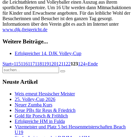
die Leichtathleten und Volleyballer einen Auszug aus ihrem
sportlichen Repertoire. Um 16 Uhr werden dann Mitmachaktionen
für Kinder und Erwachsene angeboten. Für das leibliche Wohl der
Besucherinnen und Besucher ist den ganzen Tag gesorgt.
Informationen über den Verein gibt es auch im Internet unter
www.djk-freigericht.de
Weitere Beiträge...
Erfolgreicher 14. DJK Volley-Cup
Start
«
115
116
117
118
119
120
121
122
123
124
»
Ende
Neuste Artikel
Weis erneut Hessischer Meister
25. Volley-Cup 2026
Neuer Zumba Kurs
Neue PBs für Reus & Friedrich
Gold für Porsch & Fröhlich
Erfolgreiche HM in Fulda
Vizemeister und Platz 5 bei Hessenmeisterschaften Beach
U19