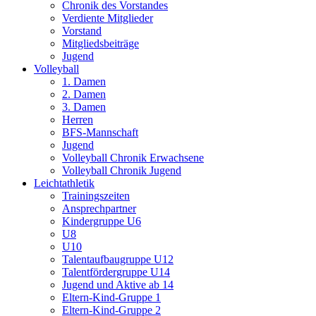
Chronik des Vorstandes
Verdiente Mitglieder
Vorstand
Mitgliedsbeiträge
Jugend
Volleyball
1. Damen
2. Damen
3. Damen
Herren
BFS-Mannschaft
Jugend
Volleyball Chronik Erwachsene
Volleyball Chronik Jugend
Leichtathletik
Trainingszeiten
Ansprechpartner
Kindergruppe U6
U8
U10
Talentaufbaugruppe U12
Talentfördergruppe U14
Jugend und Aktive ab 14
Eltern-Kind-Gruppe 1
Eltern-Kind-Gruppe 2