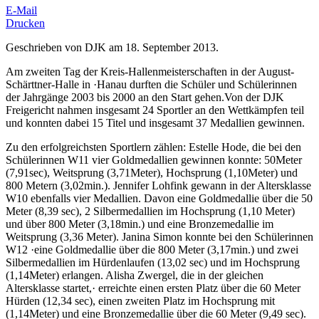
E-Mail
Drucken
Geschrieben von DJK am
18. September 2013
.
Am zweiten Tag der Kreis-Hallenmeisterschaften in der August-
Schärttner-Halle in
·
Hanau durften die Schüler und Schülerinnen
der Jahrgänge 2003 bis 2000 an den Start gehen.Von der DJK
Freigericht nahmen insgesamt 24 Sportler an den Wettkämpfen teil
und konnten dabei 15 Titel und insgesamt 37 Medallien gewinnen.
Zu den erfolgreichsten Sportlern zählen: Estelle Hode, die bei den
Schülerinnen W11 vier Goldmedallien gewinnen konnte: 50Meter
(7,91sec), Weitsprung (3,71Meter), Hochsprung (1,10Meter) und
800 Metern (3,02min.). Jennifer Lohfink gewann in der Altersklasse
W10 ebenfalls vier Medallien. Davon eine Goldmedallie über die 50
Meter (8,39 sec), 2 Silbermedallien im Hochsprung (1,10 Meter)
und über 800 Meter (3,18min.) und eine Bronzemedallie im
Weitsprung (3,36 Meter). Janina Simon konnte bei den Schülerinnen
W12
·
eine Goldmedallie über die 800 Meter (3,17min.) und zwei
Silbermedallien im Hürdenlaufen (13,02 sec) und im Hochsprung
(1,14Meter) erlangen. Alisha Zwergel, die in der gleichen
Altersklasse startet,
·
erreichte einen ersten Platz über die 60 Meter
Hürden (12,34 sec), einen zweiten Platz im Hochsprung mit
(1,14Meter) und eine Bronzemedallie über die 60 Meter (9,49 sec).