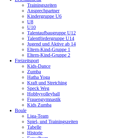
Trainingszeiten
Ansprechpartner
Kindergruppe U6
U8
U10
Talentaufbaugruppe U12
Talentfördergruppe U14
Jugend und Aktive ab 14
Eltern-Kind-Gruppe 1
Eltern-Kind-Gruppe 2
Freizeitsport
Kids-Dance
Zumba
Hatha Yoga
Kraft und Stretching
Speck Weg
Hobbyvolleyball
Frauengymnastik
Kids Zumba
Boule
Liga-Team
Spiel- und Trainingszeiten
Tabelle
Historie