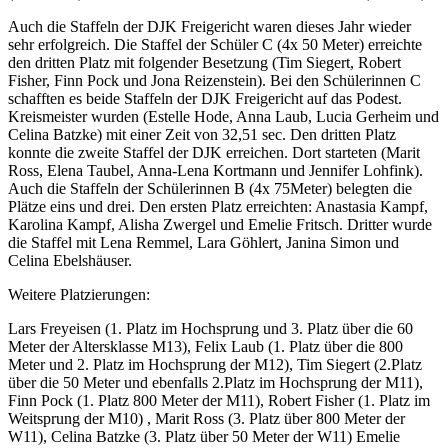
Auch die Staffeln der DJK Freigericht waren dieses Jahr wieder
sehr erfolgreich. Die Staffel der Schüler C (4x 50 Meter) erreichte
den dritten Platz mit folgender Besetzung (Tim Siegert, Robert
Fisher, Finn Pock und Jona Reizenstein). Bei den Schülerinnen C
schafften es beide Staffeln der DJK Freigericht auf das Podest.
Kreismeister wurden (Estelle Hode, Anna Laub, Lucia Gerheim und
Celina Batzke) mit einer Zeit von 32,51 sec. Den dritten Platz
konnte die zweite Staffel der DJK erreichen. Dort starteten (Marit
Ross, Elena Taubel, Anna-Lena Kortmann und Jennifer Lohfink).
Auch die Staffeln der Schülerinnen B (4x 75Meter) belegten die
Plätze eins und drei. Den ersten Platz erreichten: Anastasia Kampf,
Karolina Kampf, Alisha Zwergel und Emelie Fritsch. Dritter wurde
die Staffel mit Lena Remmel, Lara Göhlert, Janina Simon und
Celina Ebelshäuser.
Weitere Platzierungen:
Lars Freyeisen (1. Platz im Hochsprung und 3. Platz über die 60
Meter der Altersklasse M13), Felix Laub (1. Platz über die 800
Meter und 2. Platz im Hochsprung der M12), Tim Siegert (2.Platz
über die 50 Meter und ebenfalls 2.Platz im Hochsprung der M11),
Finn Pock (1. Platz 800 Meter der M11), Robert Fisher (1. Platz im
Weitsprung der M10) , Marit Ross (3. Platz über 800 Meter der
W11), Celina Batzke (3. Platz über 50 Meter der W11) Emelie